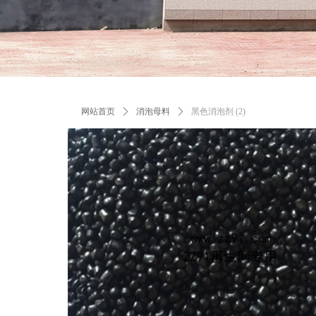
网站首页
ꄲ
消泡母料
ꄲ
黑色消泡剂 (2)