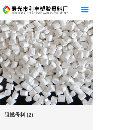
끀
阻燃母料 (2)